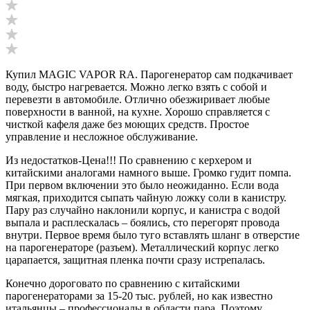
Купил MAGIC VAPOR RA. Парогенератор сам подкачивает
воду, быстро нагревается. Можно легко взять с собой и
перевезти в автомобиле. Отлично обезжиривает любые
поверхности в ванной, на кухне. Хорошо справляется с
чисткой кафеля даже без моющих средств. Простое
управление и несложное обслуживание.
Из недостатков-Цена!!! По сравнению с керхером и
китайскими аналогами намного выше. Громко гудит помпа.
При первом включении это было неожиданно. Если вода
мягкая, приходится сыпать чайную ложку соли в канистру.
Пару раз случайно наклонили корпус, и канистра с водой
выпала и расплескалась – боялись, сто перегорят провода
внутри. Первое время было туго вставлять шланг в отверстие
на парогенераторе (разъем). Металлический корпус легко
царапается, защитная пленка почти сразу истрепалась.
Конечно дороговато по сравнению с китайскими
парогенераторами за 15-20 тыс. рублей, но как известно
итальянцы – профессионалы в области пара. Поэтому