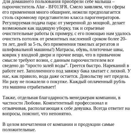
Для домашнего пользования приобрели себе малыша –
пароочиститель Alur - BF013FR. Смело заявляем, что сферы
его применения много обширнее, нежели предполагается
столь скромному представителю класса парогенераторов.
Регулируемая подача пара: от умеренной до мощной, делает
возможным как щадящую уборку, так и серьезные
очистительные работы (к примеру, с его помощью нам удалось
очистить потолок от ремонтных наслоений сроком более 20-
ти лет, дней за 5-ть, без применения тяжелых агрегатов и
шлифовальной машины!) Матрасы, обувь, плиточные швы,
коврик у входной двери и прочие вещи, что в привычном
смысле требуют возни, с данным пароочистителем все
сведено до “просто залей воды”. Греется быстро. Нареканий в
работе нет. Заполненного под завязку бака хватает с лихвой. У
нас, как правило, вода даже остается. Довольству нет предела.
Ни разу не пожалели о покупке. Каждый оплаченный рубль
эта машина отрабатывает!
Также, отдельная благодарность менеджерам компании, в
частности Любови. Компетентный профессионал и
отзывчивая, располагающая к себе девушка. Всегда ответит на
вопросы, пояснит, что непонятно.
В целом впечатления от компании и продукции самые
положительные.