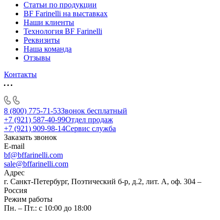
Статьи по продукции
BF Farinelli на выставках
Наши клиенты
Технология BF Farinelli
Реквизиты
Наша команда
Отзывы
Контакты
8 (800) 775-71-53
Звонок бесплатный
+7 (921) 587-40-99
Отдел продаж
+7 (921) 909-98-14
Сервис служба
Заказать звонок
E-mail
bf@bffarinelli.com
sale@bffarinelli.com
Адрес
г. Санкт-Петербург, Поэтический б-р, д.2, лит. А, оф. 304 –
Россия
Режим работы
Пн. – Пт.: с 10:00 до 18:00