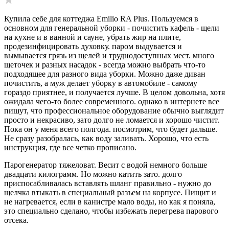
Купила себе для коттеджа Emilio RA Plus. Пользуемся в
основном для генеральной уборки - почистить кафель - щели
на кухне и в ванной и сауне, убрать жир на плите,
продезинфицировать духовку. паром выдувается и
вымывается грязь из щелей и труднодоступных мест. много
щеточек и разных насадок - всегда можно выбрать что-то
подходящее для разного вида уборки. Можно даже диван
почистить, а муж делает уборку в автомобиле - самому
гораздо приятнее, и получается лучше. В целом довольна, хотя
ожидала чего-то более современного. однако в интернете все
пишут, что профессиональное оборудование обычно выглядит
просто и некрасиво, зато долго не ломается и хорошо чистит.
Пока он у меня всего полгода. посмотрим, что будет дальше.
Не сразу разобралась, как воду заливать. Хорошо, что есть
инструкция, где все четко прописано.
Парогенератор тяжеловат. Весит с водой немного больше
двадцати килограмм. Но можно катить зато. долго
приспосабливалась вставлять шланг правильно - нужно до
щелчка втыкать в специальный разъем на корпусе. Пищит и
не нагревается, если в канистре мало воды, но как я поняла,
это специально сделано, чтобы избежать перегрева парового
отсека.