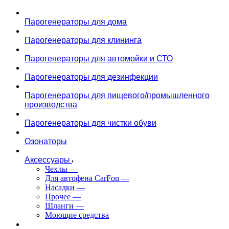
Парогенераторы для дома
Парогенераторы для клининга
Парогенераторы для автомойки и СТО
Парогенераторы для дезинфекции
Парогенераторы для пищевого/промышленного
производства
Парогенераторы для чистки обуви
Озонаторы
Аксессуары
Чехлы
—
Для автофена CarFon
—
Насадки
—
Прочее
—
Шланги
—
Моющие средства