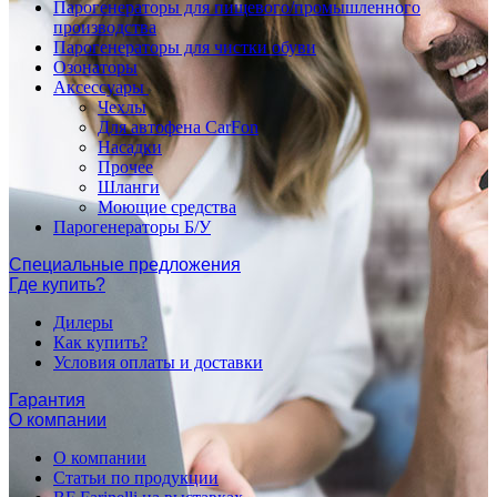
Парогенераторы для пищевого/промышленного
производства
Парогенераторы для чистки обуви
Озонаторы
Аксессуары
Чехлы
Для автофена CarFon
Насадки
Прочее
Шланги
Моющие средства
Парогенераторы Б/У
Специальные предложения
Где купить?
Дилеры
Как купить?
Условия оплаты и доставки
Гарантия
О компании
О компании
Статьи по продукции