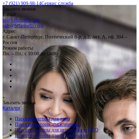
+7 (921) 909-98-14
Сервис служба
Заказать звонок
E-mail
bf@bffarinelli.com
sale@bffarinelli.com
Адрес
г. Санкт-Петербург, Поэтический б-р, д.2, лит. А, оф. 304 –
Россия
Режим работы
Пн. – Пт.: с 10:00 до 18:00
Заказать звонок
Каталог
Парогенераторы для дома
Парогенераторы для клининга
Парогенераторы для автомойки и СТО
Парогенераторы для дезинфекции