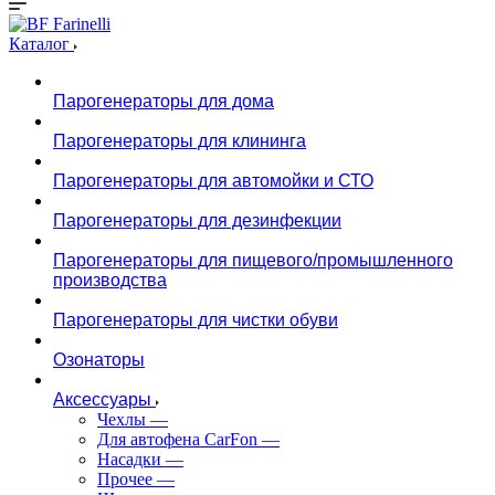
Каталог
Парогенераторы для дома
Парогенераторы для клининга
Парогенераторы для автомойки и СТО
Парогенераторы для дезинфекции
Парогенераторы для пищевого/промышленного
производства
Парогенераторы для чистки обуви
Озонаторы
Аксессуары
Чехлы
—
Для автофена CarFon
—
Насадки
—
Прочее
—