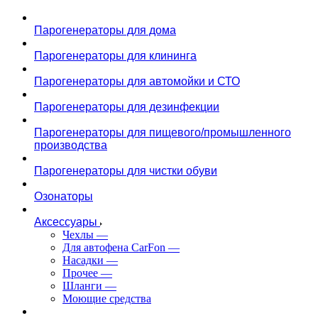
Парогенераторы для дома
Парогенераторы для клининга
Парогенераторы для автомойки и СТО
Парогенераторы для дезинфекции
Парогенераторы для пищевого/промышленного
производства
Парогенераторы для чистки обуви
Озонаторы
Аксессуары
Чехлы
—
Для автофена CarFon
—
Насадки
—
Прочее
—
Шланги
—
Моющие средства