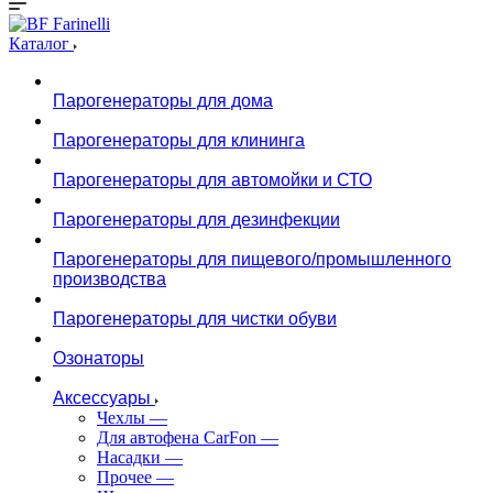
Каталог
Парогенераторы для дома
Парогенераторы для клининга
Парогенераторы для автомойки и СТО
Парогенераторы для дезинфекции
Парогенераторы для пищевого/промышленного
производства
Парогенераторы для чистки обуви
Озонаторы
Аксессуары
Чехлы
—
Для автофена CarFon
—
Насадки
—
Прочее
—