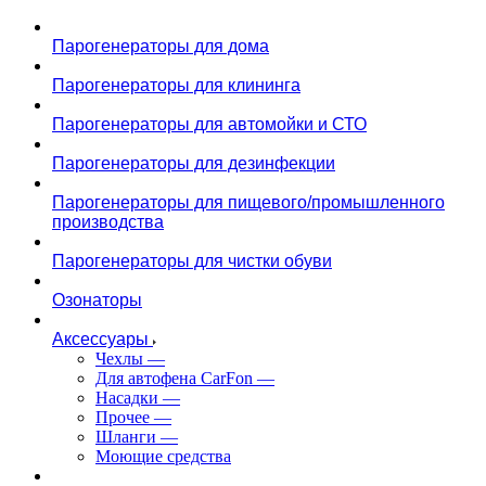
Парогенераторы для дома
Парогенераторы для клининга
Парогенераторы для автомойки и СТО
Парогенераторы для дезинфекции
Парогенераторы для пищевого/промышленного
производства
Парогенераторы для чистки обуви
Озонаторы
Аксессуары
Чехлы
—
Для автофена CarFon
—
Насадки
—
Прочее
—
Шланги
—
Моющие средства