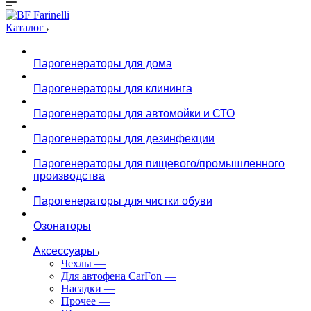
Каталог
Парогенераторы для дома
Парогенераторы для клининга
Парогенераторы для автомойки и СТО
Парогенераторы для дезинфекции
Парогенераторы для пищевого/промышленного
производства
Парогенераторы для чистки обуви
Озонаторы
Аксессуары
Чехлы
—
Для автофена CarFon
—
Насадки
—
Прочее
—