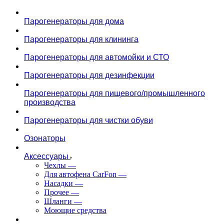
Парогенераторы для дома
Парогенераторы для клининга
Парогенераторы для автомойки и СТО
Парогенераторы для дезинфекции
Парогенераторы для пищевого/промышленного
производства
Парогенераторы для чистки обуви
Озонаторы
Аксессуары
Чехлы
—
Для автофена CarFon
—
Насадки
—
Прочее
—
Шланги
—
Моющие средства