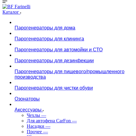
Каталог
Парогенераторы для дома
Парогенераторы для клининга
Парогенераторы для автомойки и СТО
Парогенераторы для дезинфекции
Парогенераторы для пищевого/промышленного
производства
Парогенераторы для чистки обуви
Озонаторы
Аксессуары
Чехлы
—
Для автофена CarFon
—
Насадки
—
Прочее
—