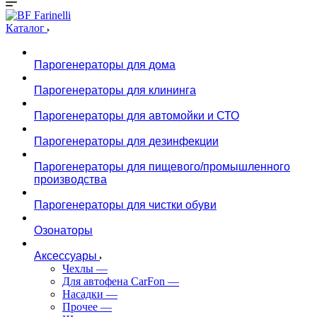
Каталог
Парогенераторы для дома
Парогенераторы для клининга
Парогенераторы для автомойки и СТО
Парогенераторы для дезинфекции
Парогенераторы для пищевого/промышленного
производства
Парогенераторы для чистки обуви
Озонаторы
Аксессуары
Чехлы
—
Для автофена CarFon
—
Насадки
—
Прочее
—