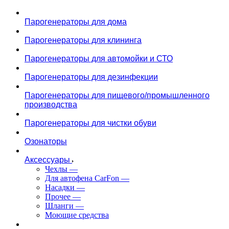
Парогенераторы для дома
Парогенераторы для клининга
Парогенераторы для автомойки и СТО
Парогенераторы для дезинфекции
Парогенераторы для пищевого/промышленного
производства
Парогенераторы для чистки обуви
Озонаторы
Аксессуары
Чехлы
—
Для автофена CarFon
—
Насадки
—
Прочее
—
Шланги
—
Моющие средства