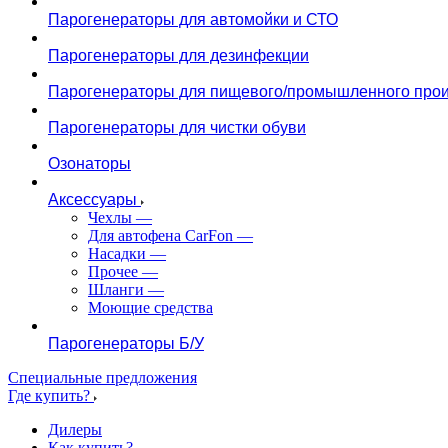
Парогенераторы для автомойки и СТО
Парогенераторы для дезинфекции
Парогенераторы для пищевого/промышленного прои
Парогенераторы для чистки обуви
Озонаторы
Аксессуары
Чехлы
—
Для автофена CarFon
—
Насадки
—
Прочее
—
Шланги
—
Моющие средства
Парогенераторы Б/У
Специальные предложения
Где купить?
Дилеры
Как купить?