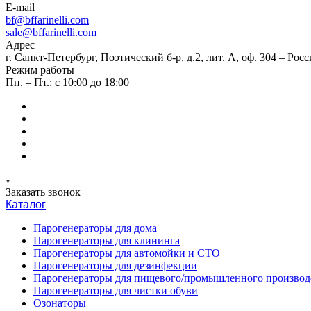
E-mail
bf@bffarinelli.com
sale@bffarinelli.com
Адрес
г. Санкт-Петербург, Поэтический б-р, д.2, лит. А, оф. 304 – Росс
Режим работы
Пн. – Пт.: с 10:00 до 18:00
Заказать звонок
Каталог
Парогенераторы для дома
Парогенераторы для клининга
Парогенераторы для автомойки и СТО
Парогенераторы для дезинфекции
Парогенераторы для пищевого/промышленного производ
Парогенераторы для чистки обуви
Озонаторы