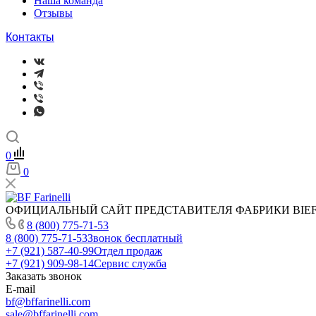
Наша команда
Отзывы
Контакты
0
0
ОФИЦИАЛЬНЫЙ САЙТ ПРЕДСТАВИТЕЛЯ ФАБРИКИ BIEFFE
8 (800) 775-71-53
8 (800) 775-71-53
Звонок бесплатный
+7 (921) 587-40-99
Отдел продаж
+7 (921) 909-98-14
Сервис служба
Заказать звонок
E-mail
bf@bffarinelli.com
sale@bffarinelli.com