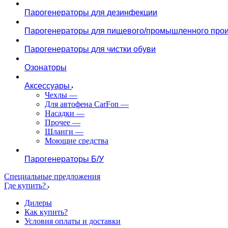
Парогенераторы для дезинфекции
Парогенераторы для пищевого/промышленного прои
Парогенераторы для чистки обуви
Озонаторы
Аксессуары
Чехлы
—
Для автофена CarFon
—
Насадки
—
Прочее
—
Шланги
—
Моющие средства
Парогенераторы Б/У
Специальные предложения
Где купить?
Дилеры
Как купить?
Условия оплаты и доставки