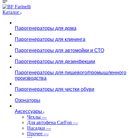
Каталог
Парогенераторы для дома
Парогенераторы для клининга
Парогенераторы для автомойки и СТО
Парогенераторы для дезинфекции
Парогенераторы для пищевого/промышленного
производства
Парогенераторы для чистки обуви
Озонаторы
Аксессуары
Чехлы
—
Для автофена CarFon
—
Насадки
—
Прочее
—