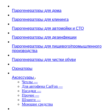
Парогенераторы для дома
Парогенераторы для клининга
Парогенераторы для автомойки и СТО
Парогенераторы для дезинфекции
Парогенераторы для пищевого/промышленного
производства
Парогенераторы для чистки обуви
Озонаторы
Аксессуары
Чехлы
—
Для автофена CarFon
—
Насадки
—
Прочее
—
Шланги
—
Моющие средства