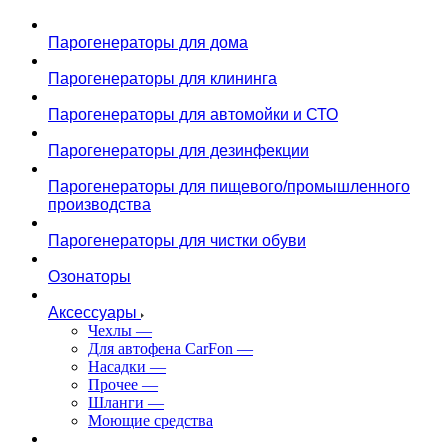
Парогенераторы для дома
Парогенераторы для клининга
Парогенераторы для автомойки и СТО
Парогенераторы для дезинфекции
Парогенераторы для пищевого/промышленного
производства
Парогенераторы для чистки обуви
Озонаторы
Аксессуары
Чехлы
—
Для автофена CarFon
—
Насадки
—
Прочее
—
Шланги
—
Моющие средства