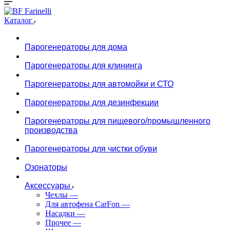
Каталог
Парогенераторы для дома
Парогенераторы для клининга
Парогенераторы для автомойки и СТО
Парогенераторы для дезинфекции
Парогенераторы для пищевого/промышленного
производства
Парогенераторы для чистки обуви
Озонаторы
Аксессуары
Чехлы
—
Для автофена CarFon
—
Насадки
—
Прочее
—