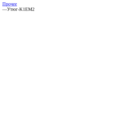
Прочее
—
Утюг-K1EM2