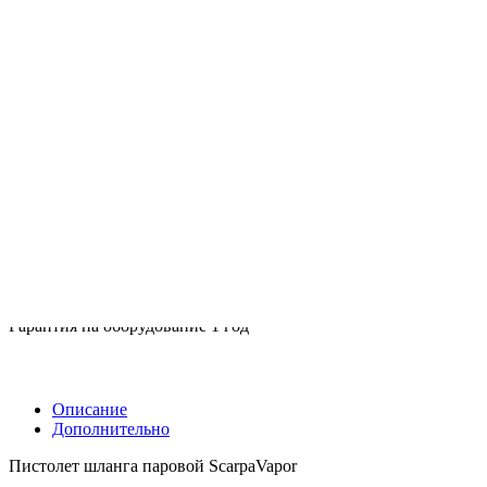
отличаться от цен в розничных магазинах
29 040 ₽
Под заказ
Арт.
RIP0907
В корзину
Задать вопрос
Гарантия на оборудование 1 год
Описание
Дополнительно
Пистолет шланга паровой ScarpaVapor