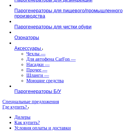
Парогенераторы для пищевого/промышленного
производства
Парогенераторы для чистки обуви
Озонаторы
Аксессуары
Чехлы
—
Для автофена CarFon
—
Насадки
—
Прочее
—
Шланги
—
Моющие средства
Парогенераторы Б/У
Специальные предложения
Где купить?
Дилеры
Как купить?
Условия оплаты и доставки