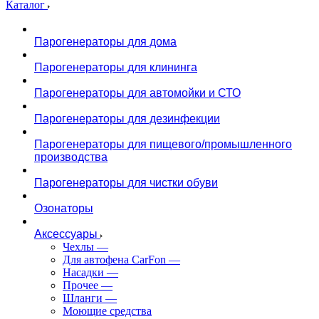
Каталог
Парогенераторы для дома
Парогенераторы для клининга
Парогенераторы для автомойки и СТО
Парогенераторы для дезинфекции
Парогенераторы для пищевого/промышленного
производства
Парогенераторы для чистки обуви
Озонаторы
Аксессуары
Чехлы
—
Для автофена CarFon
—
Насадки
—
Прочее
—
Шланги
—
Моющие средства