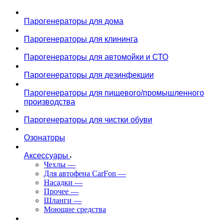
Парогенераторы для дома
Парогенераторы для клининга
Парогенераторы для автомойки и СТО
Парогенераторы для дезинфекции
Парогенераторы для пищевого/промышленного
производства
Парогенераторы для чистки обуви
Озонаторы
Аксессуары
Чехлы
—
Для автофена CarFon
—
Насадки
—
Прочее
—
Шланги
—
Моющие средства