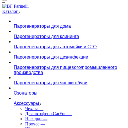
Каталог
Парогенераторы для дома
Парогенераторы для клининга
Парогенераторы для автомойки и СТО
Парогенераторы для дезинфекции
Парогенераторы для пищевого/промышленного
производства
Парогенераторы для чистки обуви
Озонаторы
Аксессуары
Чехлы
—
Для автофена CarFon
—
Насадки
—
Прочее
—