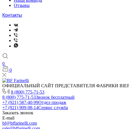
Наша команда
Отзывы
Контакты
0
0
ОФИЦИАЛЬНЫЙ САЙТ ПРЕДСТАВИТЕЛЯ ФАБРИКИ BIEFFE
8 (800) 775-71-53
8 (800) 775-71-53
Звонок бесплатный
+7 (921) 587-40-99
Отдел продаж
+7 (921) 909-98-14
Сервис служба
Заказать звонок
E-mail
bf@bffarinelli.com
sale@bffarinelli.com