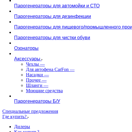
Парогенераторы для автомойки и СТО
Парогенераторы для дезинфекции
Парогенераторы для пищевого/промышленного прои
Парогенераторы для чистки обуви
Озонаторы
Аксессуары
Чехлы
—
Для автофена CarFon
—
Насадки
—
Прочее
—
Шланги
—
Моющие средства
Парогенераторы Б/У
Специальные предложения
Где купить?
Дилеры
Как купить?