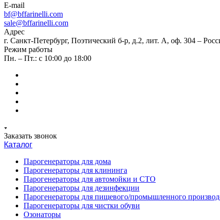
E-mail
bf@bffarinelli.com
sale@bffarinelli.com
Адрес
г. Санкт-Петербург, Поэтический б-р, д.2, лит. А, оф. 304 – Росс
Режим работы
Пн. – Пт.: с 10:00 до 18:00
Заказать звонок
Каталог
Парогенераторы для дома
Парогенераторы для клининга
Парогенераторы для автомойки и СТО
Парогенераторы для дезинфекции
Парогенераторы для пищевого/промышленного производ
Парогенераторы для чистки обуви
Озонаторы