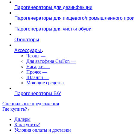
Парогенераторы для дезинфекции
Парогенераторы для пищевого/промышленного прои
Парогенераторы для чистки обуви
Озонаторы
Аксессуары
Чехлы
—
Для автофена CarFon
—
Насадки
—
Прочее
—
Шланги
—
Моющие средства
Парогенераторы Б/У
Специальные предложения
Где купить?
Дилеры
Как купить?
Условия оплаты и доставки