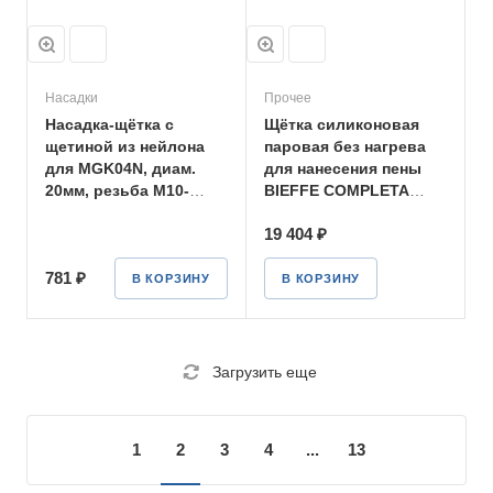
Насадки
Прочее
Насадка-щётка с
Щётка силиконовая
щетиной из нейлона
паровая без нагрева
для MGK04N, диам.
для нанесения пены
20мм, резьба М10-
BIEFFE COMPLETA
RIP5111
SCARPAVAPOR-RIP0921
19 404 ₽
781 ₽
В КОРЗИНУ
В КОРЗИНУ
Загрузить еще
1
2
3
4
...
13