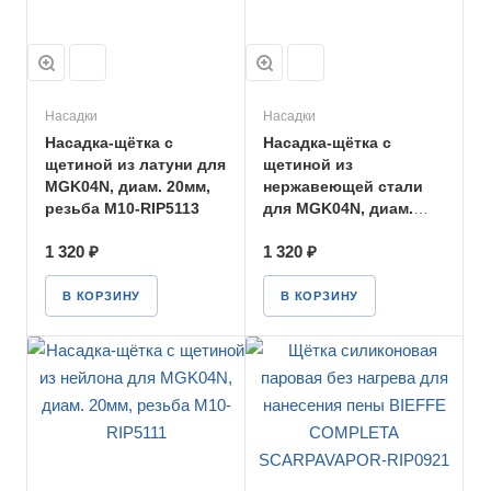
Насадки
Насадки
Насадка-щётка с
Насадка-щётка с
щетиной из латуни для
щетиной из
MGK04N, диам. 20мм,
нержавеющей стали
резьба М10-RIP5113
для MGK04N, диам.
20мм, резьба М10-
1 320 ₽
1 320 ₽
RIP5112
В КОРЗИНУ
В КОРЗИНУ